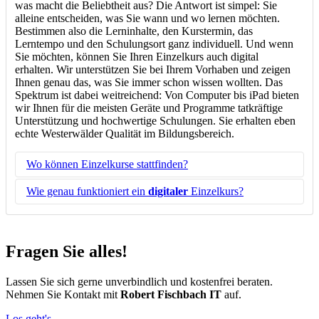
was macht die Beliebtheit aus? Die Antwort ist simpel: Sie
alleine entscheiden, was Sie wann und wo lernen möchten.
Bestimmen also die Lerninhalte, den Kurstermin, das
Lerntempo und den Schulungsort ganz individuell. Und wenn
Sie möchten, können Sie Ihren Einzelkurs auch digital
erhalten.
Wir unterstützen Sie bei Ihrem Vorhaben und zeigen
Ihnen genau das, was Sie immer schon wissen wollten. Das
Spektrum ist dabei weitreichend: Von Computer bis iPad bieten
wir Ihnen für die meisten Geräte und Programme tatkräftige
Unterstützung und hochwertige Schulungen. Sie erhalten eben
echte Westerwälder Qualität im Bildungsbereich.
Wo können Einzelkurse stattfinden?
Wie genau funktioniert ein
digitaler
Einzelkurs?
Einzelkurse können im Prinzip überall stattfinden: In
unserem Kursgebäude, bei Ihnen zu Hause oder sogar
digital.
Bei einem digitalen Einzelkurs hat ein Dozent die
Möglichkeit, auf Ihren Computer zuzugreifen, diesen zu
Fragen Sie alles!
steuern und Ihnen alles zu erklären. Zusätzlich besteht die
Möglichkeit, Dateien auszutauschen, miteinander zu
Lassen Sie sich gerne unverbindlich und kostenfrei beraten.
sprechen/chatten oder die Webcam zu verwenden. Alles
Nehmen Sie Kontakt mit
Robert Fischbach IT
auf.
was Sie dazu brauchen ist ein Computer oder ein mobiles
Endgerät sowie ggf. ein Festnetz- oder Mobiltelefon. Wenn
Los geht's